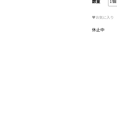
数量
♥お気に入り
休止中