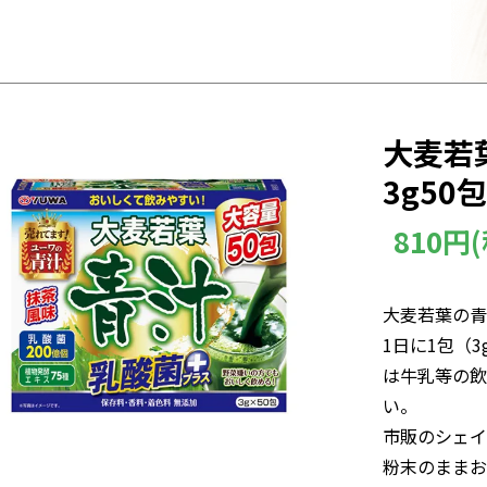
大麦若
3g50包
810円
大麦若葉の青
1日に1包（3
は牛乳等の飲
い。
市販のシェイ
粉末のままお