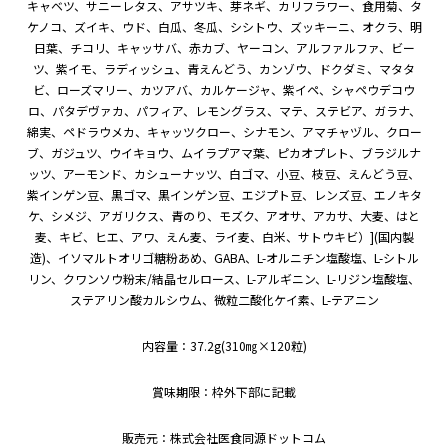
キャベツ、サニーレタス、アサツキ、芽ネギ、カリフラワー、食用菊、タ
ケノコ、ズイキ、ウド、白瓜、冬瓜、シシトウ、ズッキーニ、オクラ、明
日葉、チコリ、キャッサバ、赤カブ、ヤーコン、アルファルファ、ビー
ツ、紫イモ、ラディッシュ、青えんどう、カンゾウ、ドクダミ、マタタ
ビ、ローズマリー、カツアバ、カルケージャ、紫イペ、シャペウデコウ
ロ、パタデヴァカ、パフィア、レモングラス、マテ、ステビア、ガラナ、
綿実、ペドラウメカ、キャッツクロー、シナモン、アマチャヅル、クロー
ブ、ガジュツ、ウイキョウ、ムイラプアマ葉、ピカオプレト、ブラジルナ
ッツ、アーモンド、カシューナッツ、白ゴマ、小豆、枝豆、えんどう豆、
紫インゲン豆、黒ゴマ、黒インゲン豆、エジプト豆、レンズ豆、エノキタ
ケ、シメジ、アガリクス、青のり、モズク、アオサ、アカサ、大麦、はと
麦、キビ、ヒエ、アワ、えん麦、ライ麦、白米、サトウキビ）](国内製
造)、イソマルトオリゴ糖粉あめ、GABA、L-オルニチン塩酸塩、L-シトル
リン、クワンソウ粉末/結晶セルロース、L-アルギニン、L-リジン塩酸塩、
ステアリン酸カルシウム、微粒二酸化ケイ素、L-テアニン
内容量：37.2g(310㎎×120粒)
賞味期限：枠外下部に記載
販売元：株式会社医食同源ドットコム