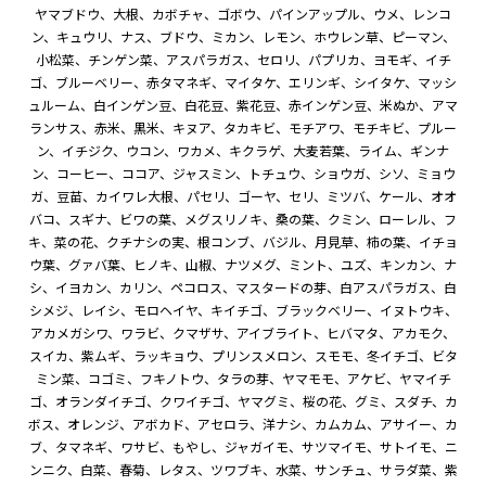
ヤマブドウ、大根、カボチャ、ゴボウ、パインアップル、ウメ、レンコ
ン、キュウリ、ナス、ブドウ、ミカン、レモン、ホウレン草、ピーマン、
小松菜、チンゲン菜、アスパラガス、セロリ、パプリカ、ヨモギ、イチ
ゴ、ブルーベリー、赤タマネギ、マイタケ、エリンギ、シイタケ、マッシ
ュルーム、白インゲン豆、白花豆、紫花豆、赤インゲン豆、米ぬか、アマ
ランサス、赤米、黒米、キヌア、タカキビ、モチアワ、モチキビ、プルー
ン、イチジク、ウコン、ワカメ、キクラゲ、大麦若葉、ライム、ギンナ
ン、コーヒー、ココア、ジャスミン、トチュウ、ショウガ、シソ、ミョウ
ガ、豆苗、カイワレ大根、パセリ、ゴーヤ、セリ、ミツバ、ケール、オオ
バコ、スギナ、ビワの葉、メグスリノキ、桑の葉、クミン、ローレル、フ
キ、菜の花、クチナシの実、根コンブ、バジル、月見草、柿の葉、イチョ
ウ葉、グァバ葉、ヒノキ、山椒、ナツメグ、ミント、ユズ、キンカン、ナ
シ、イヨカン、カリン、ペコロス、マスタードの芽、白アスパラガス、白
シメジ、レイシ、モロヘイヤ、キイチゴ、ブラックベリー、イヌトウキ、
アカメガシワ、ワラビ、クマザサ、アイブライト、ヒバマタ、アカモク、
スイカ、紫ムギ、ラッキョウ、プリンスメロン、スモモ、冬イチゴ、ビタ
ミン菜、コゴミ、フキノトウ、タラの芽、ヤマモモ、アケビ、ヤマイチ
ゴ、オランダイチゴ、クワイチゴ、ヤマグミ、桜の花、グミ、スダチ、カ
ボス、オレンジ、アボカド、アセロラ、洋ナシ、カムカム、アサイー、カ
ブ、タマネギ、ワサビ、もやし、ジャガイモ、サツマイモ、サトイモ、ニ
ンニク、白菜、春菊、レタス、ツワブキ、水菜、サンチュ、サラダ菜、紫