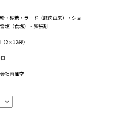
粉・砂糖・ラード（豚肉由来）・ショ
雪塩（食塩）・膨張剤
（2×12袋）
0日
会社南風堂